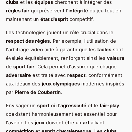
clubs
et les
équipes
cherchent à intégrer des
règles fair
qui préservent l'
intégrité
du jeu tout en
maintenant un
état d'esprit
compétitif.
Les technologies jouent un rôle crucial dans le
respect des règles
. Par exemple, l'utilisation de
l'arbitrage vidéo aide à garantir que les
tacles
sont
évalués équitablement, renforçant ainsi les
valeurs
de
sport fair
. Cela permet d'assurer que chaque
adversaire
est traité avec
respect
, conformément
aux idéaux des
jeux olympiques
modernes inspirés
par
Pierre de Coubertin
.
Envisager un
sport
où l'
agressivité
et le
fair-play
coexistent harmonieusement est essentiel pour
l'avenir. Les
jeux
doivent être un
art
alliant
compétition
et
esprit chevaleresque
. Les
clubs