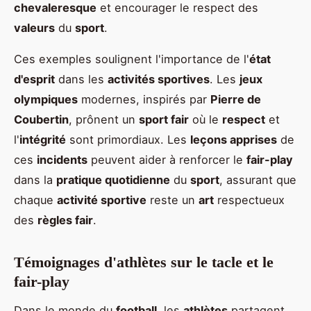
chevaleresque
et encourager le respect des
valeurs
du
sport
.
Ces exemples soulignent l'importance de l'
état
d'esprit
dans les
activités sportives
. Les
jeux
olympiques
modernes, inspirés par
Pierre de
Coubertin
, prônent un
sport fair
où le
respect
et
l'
intégrité
sont primordiaux. Les
leçons apprises
de
ces
incidents
peuvent aider à renforcer le
fair-play
dans la
pratique quotidienne
du
sport
, assurant que
chaque
activité sportive
reste un
art
respectueux
des
règles fair
.
Témoignages d'athlètes sur le tacle et le
fair-play
Dans le monde du
football
, les
athlètes
partagent